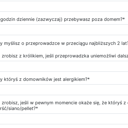
e godzin dziennie (zazwyczaj) przebywasz poza domem?
*
y myślisz o przeprowadzce w przeciągu najbliższych 2 lat
 zrobisz z królikiem, jeśli przeprowadzka uniemożliwi dal
y któryś z domowników jest alergikiem?
*
 zrobisz, jeśli w pewnym momencie okaże się, że któryś 
erść/siano/pellet?
*