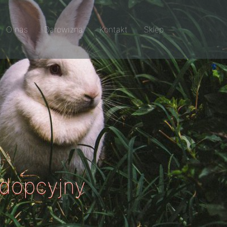
O nas
Darowizna
Kontakt
Sklep
adopcyjny