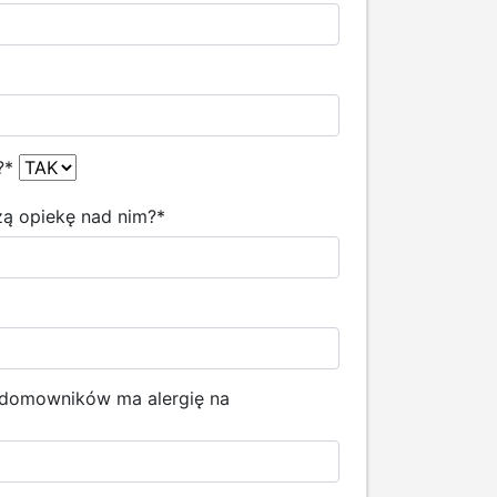
?
*
szą opiekę nad nim?
*
z domowników ma alergię na