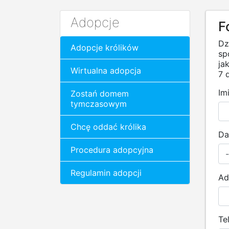
Adopcje
F
Dz
Adopcje królików
sp
ja
Wirtualna adopcja
7 d
Im
Zostań domem
tymczasowym
Chcę oddać królika
Da
Procedura adopcyjna
Regulamin adopcji
Ad
Te