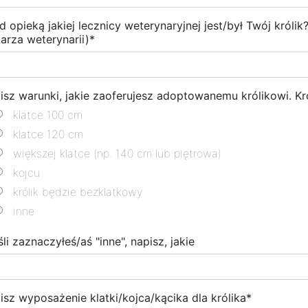
d opieką jakiej lecznicy weterynaryjnej jest/był Twój króli
karza weterynarii)
*
isz warunki, jakie zaoferujesz adoptowanemu królikowi. Kr
klatce 100 cm
klatce 120 cm
większej klatce (np. 140 cm lub piętrowa)
kojcu
królik będzie bezklatkowy
inne
śli zaznaczyłeś/aś "inne", napisz, jakie
isz wyposażenie klatki/kojca/kącika dla królika
*