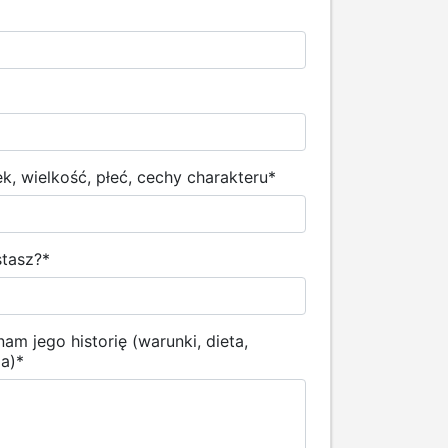
, wielkość, płeć, cechy charakteru
*
stasz?
*
am jego historię (warunki, dieta,
ia)
*