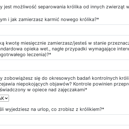
y jest możliwość separowania królika od innych zwierząt
ym i jak zamierzasz karmić nowego królika?
*
ką kwotę miesięcznie zamierzasz/jesteś w stanie przeznacz
andardowa opieka wet., nagłe przypadki wymagające inter
ugotrwałego leczenia)?
*
y zobowiążesz się do okresowych badań kontrolnych królik
zejawia niepokojących objawów? Kontrole powinien przepr
świadczony w opiece nad zajęczakami
*
śli wyjedziesz na urlop, co zrobisz z królikiem?
*