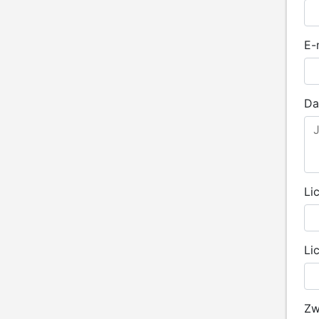
E-
Da
Li
Li
Zw