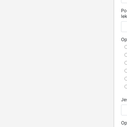
Po
le
Op
Je
Op