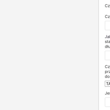
Cz
Cz
Ja
st
dł
Cz
pr
do
Je