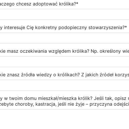
aczego chcesz adoptować królika?
*
y interesuje Cię konkretny podopieczny stowarzyszenia?
*
kie masz oczekiwania względem królika? Np. określony wiek
kie znasz źródła wiedzy o królikach? Z jakich źródeł korzy
y w twoim domu mieszkał/mieszka królik? Jeśli tak, opisz n
zebyte choroby, kastracja, jeśli nie żyje – przyczyna odejśc