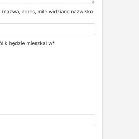
k? (nazwa, adres, mile widziane nazwisko
ólik będzie mieszkał w
*