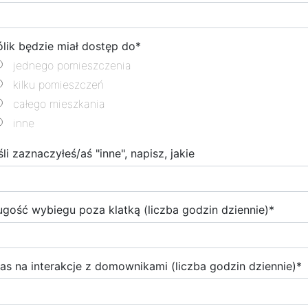
ólik będzie miał dostęp do
*
jednego pomieszczenia
kilku pomieszczeń
całego mieszkania
inne
śli zaznaczyłeś/aś "inne", napisz, jakie
ugość wybiegu poza klatką (liczba godzin dziennie)
*
as na interakcje z domownikami (liczba godzin dziennie)
*