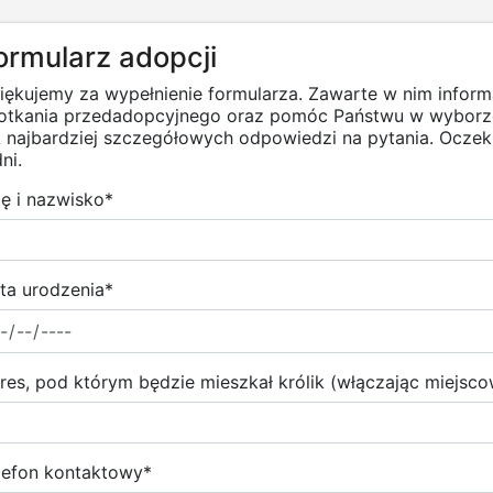
ormularz adopcji
iękujemy za wypełnienie formularza. Zawarte w nim infor
otkania przedadopcyjnego oraz pomóc Państwu w wyborze
k najbardziej szczegółowych odpowiedzi na pytania. Ocz
ni.
ię i nazwisko
*
ta urodzenia
*
res, pod którym będzie mieszkał królik (włączając miejsc
lefon kontaktowy
*