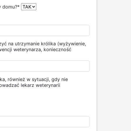
 w domu?
*
yć na utrzymanie królika (wyżywienie,
wencji weterynarza, konieczność
a, również w sytuacji, gdy nie
owadzać lekarz weterynarii